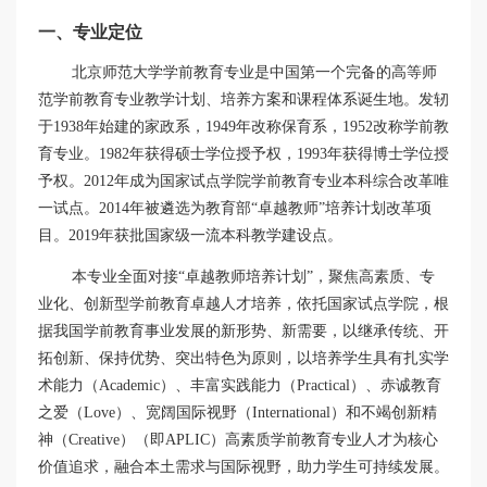
一、专业定位
北京师范大学学前教育专业是中国第一个完备的高等师
范学前教育专业教学计划、培养方案和课程体系诞生地。发轫
于
1938
年始建的家政系，
1949
年改称保育系，
1952
改称学前教
育专业。
1982
年获得硕士学位授予权，
1993
年获得博士学位授
予权。
2012
年成为国家试点学院学前教育专业本科综合改革唯
一试点。
2014
年被遴选为教育部“卓越教师”培养计划改革项
目。
2019
年获批国家级一流本科教学建设点。
本专业全面对接“卓越教师培养计划”，聚焦高素质、专
业化、创新型学前教育卓越人才培养，依托国家试点学院，根
据我国学前教育事业发展的新形势、新需要，以继承传统、开
拓创新、保持优势、突出特色为原则，以培养学生具有扎实学
术能力（
Academic
）、丰富实践能力（
Practical
）、赤诚教育
之爱（
Love
）、宽阔国际视野（
International
）和不竭创新精
神（
Creative
）（即
APLIC
）高素质学前教育专业人才为核心
价值追求，融合本土需求与国际视野，助力学生可持续发展。