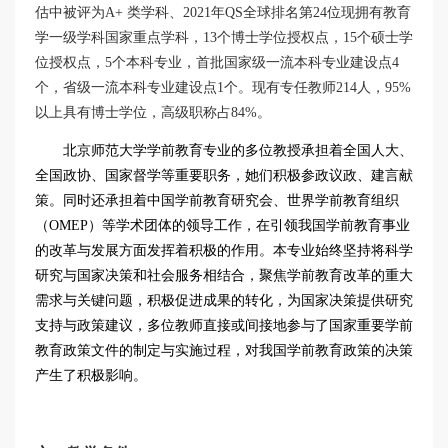
估中被评为
A+
类学科、
2021
年
QS
全球排名第
24
位现拥有教育
学一级学科国家重点学科，
13
个博士学位授权点，
15
个硕士学
位授权点，
5
个本科专业，首批国家级一流本科专业建设点
4
个，省级一流本科专业建设点
1
个。现有专任教师
214
人，
95%
以上具有博士学位，高级职称占
84%
。
北京师范大学学前教育专业的多位教授承担着全国人大、
全国政协、国家督学等重要职务，她们积极参政议政、建言献
策。同时还承担着中国学前教育研究会、世界学前教育组织
（
OMEP
）等学术团体的领导工作，在引领我国学前教育事业
的改革与发展方面发挥着积极的作用。本专业始终坚持将科学
研究与国家决策和社会服务相结合，聚焦学前教育改革的重大
需求与关键问题，积极促进成果的转化，为国家决策提供研究
支持与政策建议，多位教师直接或间接地参与了国家重要学前
教育政策文件的制定与实施过程，对我国学前教育政策的决策
产生了积极影响。