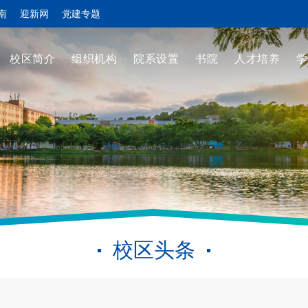
南
迎新网
党建专题
校区简介
组织机构
院系设置
书院
人才培养
学
校区头条