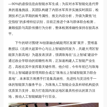
—90%的虚假信息由智能水军生成；为应对水军智能化迭代带
来的逃逸挑战，其团队构建了内部水军库并实施实时跟踪，检
测技术已从早期的账号属性、推文内容分析，升级为聚焦“社
交指纹”的多维特征识别，目前正推进个体与群体联合检测，
兼顾低阶与高阶传播行为分析，整体检测准确性保持在较高水
平。
下午的研讨围绕“AI创新融合赋能湾区发展”展开，贾维嘉
教授以《北师大超算中心与云上智城协同发力，共建大湾区智
能算力新高地》为题发表演讲，强调珠海在“云上智城”建设中
通过政企学联动的前瞻性布局，正加速构建人工智能产业生
态，高校在其中发挥着关键作用。他介绍，今年年初已与珠海
市云上智城建设管理局联合成立“珠海云上智城智能算力联合
基地”，未来双方将携手打造集高效性、先进性与灵活性于一
体的智能算力服务平台，为珠海人工智能企业及科研机构提供
优质算力支持，助力打造国内发达地区最具性价比的算力洼
地，推动人工智能赋能千行百业。