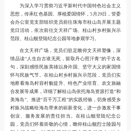
为深入学习贯彻习近平新时代中国特色社会主义
思想，传承红色基因、厚植爱国情怀，5月29日，管委
会办公室党支部组织党员前往珠海市桂山岛开展主题
党日活动，依次前往文天祥广场、桂山村乡村振兴示
范段、桂山舰登陆纪念公园等地参观学习。
在文天祥广场，党员们驻足瞻仰文天祥塑像，深
情品读“人生自古谁无死，留取丹心照汗青”的千古名
句，深刻感悟民族英雄以身许国、坚守大义的家国情
怀与民族气节。在桂山村乡村振兴示范段，党员们实
地察看海岛村容村貌提升、特色产业培育、农文旅融
合发展等成果，详细了解桂山岛依托海岛资源打造“和
美海岛”、推进“百千万工程”的实践经验，切身感受乡
村振兴战略给海岛带来的崭新变化，进一步激发干事
创业、服务发展的责任担当。在桂山舰登陆纪念公
园，党员们怀着崇敬的心情，瞻仰桂山舰烈士陵园与