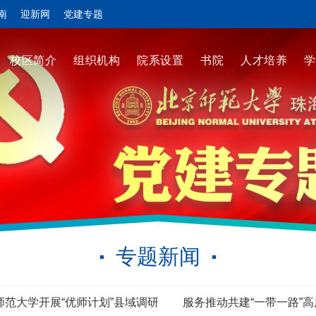
南
迎新网
党建专题
校区简介
组织机构
院系设置
书院
人才培养
学
专题新闻
师范大学开展“优师计划”县域调研
服务推动共建“一带一路”