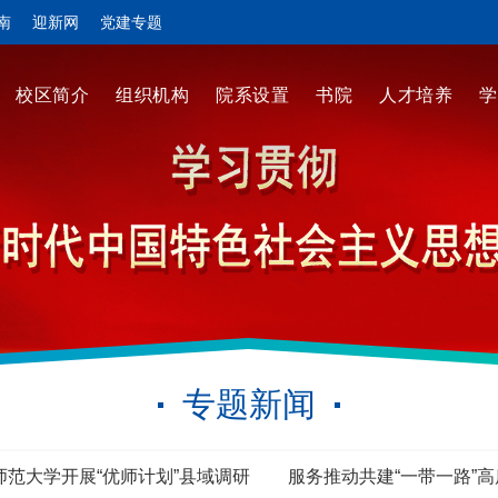
南
迎新网
党建专题
校区简介
组织机构
院系设置
书院
人才培养
学
专题新闻
师范大学开展“优师计划”县域调研
服务推动共建“一带一路”